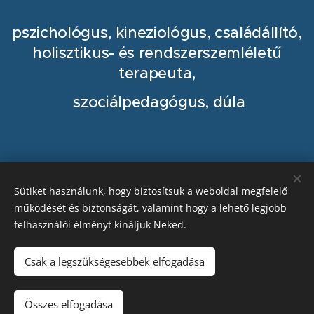
pszichológus, kineziológus, családállító,
holisztikus- és rendszerszemléletű
terapeuta,
szociálpedagógus, dúla
Terápiás munkám során holisztikus és
rendszerszemléletű megközelítést
Sütiket használunk, hogy biztosítsuk a weboldal megfelelő
működését és biztonságát, valamint hogy a lehető legjobb
alkalmazok. Saját életemen,
felhasználói élményt kínáljuk Neked.
megéléseimen, megtapasztalásaimon
és tanulmányaimon keresztül jutottam
Csak a legszükségesebbek elfogadása
el ahhoz az egyéni megközelítéshez és
komplex terápiához, melyekkel a
hozzám fordulókat segítem. 2000. óta vagyok végzett
Összes elfogadása